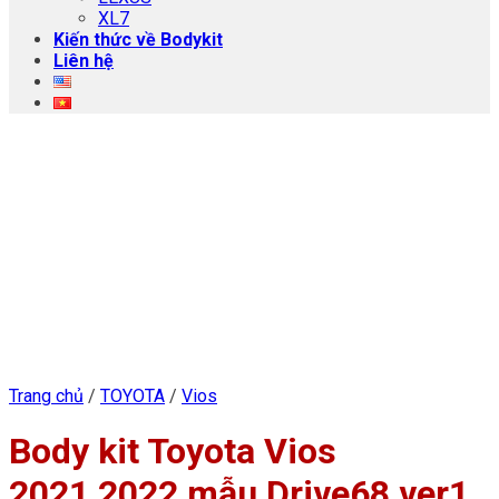
XL7
Kiến thức về Bodykit
Liên hệ
Trang chủ
/
TOYOTA
/
Vios
Body kit Toyota Vios
2021,2022 mẫu Drive68 ver1