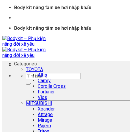
Skip
Body kit nâng tầm xe hơi nhập khẩu
to
content
Body kit nâng tầm xe hơi nhập khẩu
Categories
TOYOTA
Altis
Tìm
Camry
kiếm:
Corolla Cross
Fortuner
Vios
MITSUBISHI
Xpander
Attrage
Mirage
Pajero
Triton