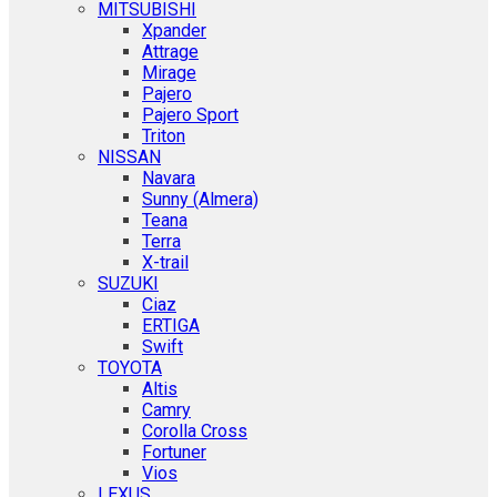
MITSUBISHI
Xpander
Attrage
Mirage
Pajero
Pajero Sport
Triton
NISSAN
Navara
Sunny (Almera)
Teana
Terra
X-trail
SUZUKI
Ciaz
ERTIGA
Swift
TOYOTA
Altis
Camry
Corolla Cross
Fortuner
Vios
LEXUS