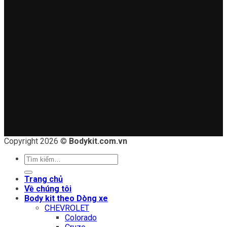
Copyright 2026 ©
Bodykit.com.vn
Tìm
kiếm:
Trang chủ
Về chúng tôi
Body kit theo Dòng xe
CHEVROLET
Colorado