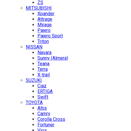
ZS
MITSUBISHI
Xpander
Attrage
Mirage
Pajero
Pajero Sport
Triton
NISSAN
Navara
Sunny (Almera)
Teana
Terra
X-trail
SUZUKI
Ciaz
ERTIGA
Swift
TOYOTA
Altis
Camry
Corolla Cross
Fortuner
Vios