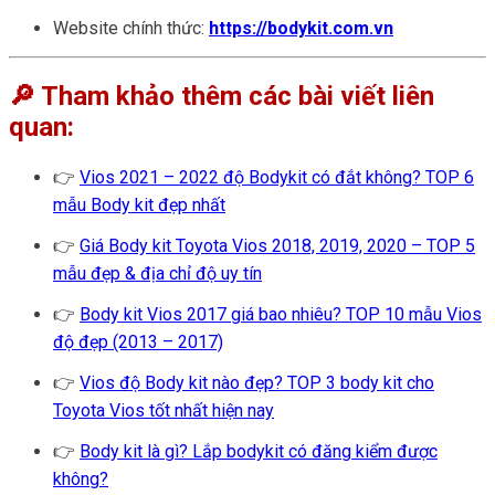
Website chính thức:
https://bodykit.com.vn
🔎 Tham khảo thêm các bài viết liên
quan:
👉
Vios 2021 – 2022 độ Bodykit có đắt không? TOP 6
mẫu Body kit đẹp nhất
👉
Giá Body kit Toyota Vios 2018, 2019, 2020 – TOP 5
mẫu đẹp & địa chỉ độ uy tín
👉
Body kit Vios 2017 giá bao nhiêu? TOP 10 mẫu Vios
độ đẹp (2013 – 2017)
👉
Vios độ Body kit nào đẹp? TOP 3 body kit cho
Toyota Vios tốt nhất hiện nay
👉
Body kit là gì? Lắp bodykit có đăng kiểm được
không?