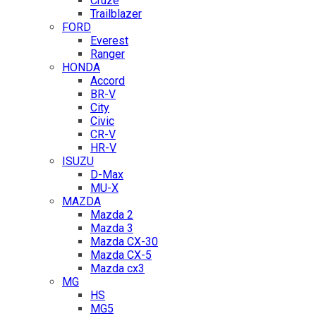
Cruze
Trailblazer
FORD
Everest
Ranger
HONDA
Accord
BR-V
City
Civic
CR-V
HR-V
ISUZU
D-Max
MU-X
MAZDA
Mazda 2
Mazda 3
Mazda CX-30
Mazda CX-5
Mazda cx3
MG
HS
MG5