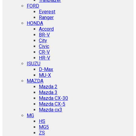
Trailblazer
FORD
Everest
Ranger
HONDA
Accord
BR-V
City
Civic
CR-V
HR-V
ISUZU
D-Max
MU-X
MAZDA
Mazda 2
Mazda 3
Mazda CX-30
Mazda CX-5
Mazda cx3
MG
HS
MG5
ZS