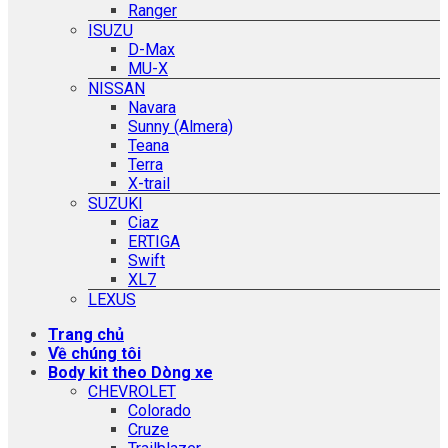
Ranger
ISUZU
D-Max
MU-X
NISSAN
Navara
Sunny (Almera)
Teana
Terra
X-trail
SUZUKI
Ciaz
ERTIGA
Swift
XL7
LEXUS
Trang chủ
Về chúng tôi
Body kit theo Dòng xe
CHEVROLET
Colorado
Cruze