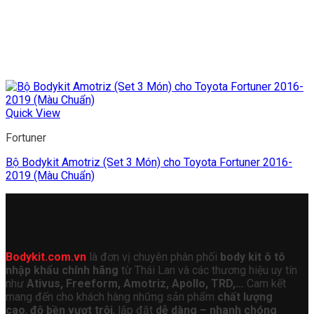
Quick View
Fortuner
Bộ Bodykit Amotriz (Set 3 Món) cho Toyota Fortuner 2016-
2019 (Màu Chuẩn)
Bodykit.com.vn
là đơn vị chuyên phân phối
body kit ô tô
nhập khẩu chính hãng
từ Thái Lan và các thương hiệu uy tín
như
Ativus, Freeform, Amotriz, Apollo, TRD,…
Cam kết
mang đến cho khách hàng những sản phẩm
chất lượng
cao
,
độ bền vượt trội
, lắp đặt
dễ dàng – nhanh chóng