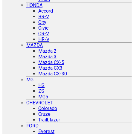
HONDA
Accord
BR-V
City
Civic
CR-V
HR-V
MAZDA
Mazda 2
Mazda 3
Mazda CX-5
Mazda CX3
Mazda CX-30
MG
HS
ZS
MG5
CHEVROLET
Colorado
Cruze
Trailblazer
FORD
Everest