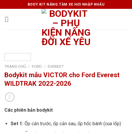
Skip
BODY KIT NÂNG TẦM XE HƠI NHẬP KHẨU
to
content
TRANG CHỦ
/
FORD
/
EVEREST
Bodykit mẫu VICTOR cho Ford Everest
WILDTRAK 2022-2026
Các phiên bản bodykit
Set 1:
Ốp cản trước, ốp cản sau, ốp hốc bánh (cua lốp)