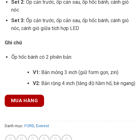
Set 2:
Ốp cản trước, ốp cản sau, ốp hốc bánh, cánh gió
nóc
Set 3:
Ốp cản trước, ốp cản sau, ốp hốc bánh, cánh gió
nóc, cánh gió giữa tích hợp LED
Ghi chú
Ốp hốc bánh có 2 phiên bản:
V1:
Bản mỏng 3 inch (giữ form gọn, zin)
V2:
Bản rộng 4 inch (tăng độ hầm hố, bè ngang)
MUA HÀNG
Danh mục:
FORD
,
Everest