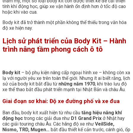
thẩm mỹ, một số loại body kit còn được thiết kế để cải thiện
tính khí động học, giúp xe vận hành ổn định hơn ở tốc độ cao
hoặc khi vào cua.
Body kit đã trở thành một phần không thể thiếu trong văn hóa
độ xe hiện nay.
Lịch sử phát triển của Body Kit – Hành
trình nâng tầm phong cách ô tô
Body kit
– bộ phụ kiện nâng cấp ngoại hình xe – không còn xa
lạ với người yêu xe trên toàn thế giới. Nhưng ít ai biết rằng, lịch
sử của body kit bắt đầu từ
những năm 1970
, khi trào lưu độ
xe thể thao bắt đầu phát triển mạnh tại Nhật Bản và châu Âu.
Giai đoạn sơ khai: Độ xe đường phố và xe đua
Ban đầu, body kit xuất hiện từ nhu cầu
tăng hiệu năng khí
động học
trong các giải đua như
D1 Grand Prix
ở Nhật hay
các giải touring châu Âu. Các hãng độ xe như
VeilSide,
Nismo, TRD, Mugen…
bắt đầu thiết kế cản trước, cánh gió, ốp