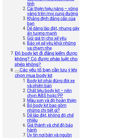
tính
Cải thiện hiệu năng – vững
vàng trên mọi cung đường
Khẳng định đẳng cấp của
bạn
Dễ dàng lắp đặt, nhưng gây
ấn tượng mạnh
Giữ giá trị cho xế yêu
Bảo vệ xế yêu khỏi những
va chạm nhẹ
Độ body kit đi đăng kiểm được
không? Có được pháp luật cho
phép không?
Các yếu tố bạn cần lưu ý khi
chọn mua body kit
Body kit phải đúng đời xe
và phiên bản
Chất liệu body kit – nên
chọn ABS hoặc PP
Màu sơn và độ hoàn thiện
Bộ body kit bao gồm
những chi tiết gì?
Dễ lắp đặt, không độ chế
nhiều
Giá thành và chế độ bảo
hành
Uy tín nơi bán và nguồn