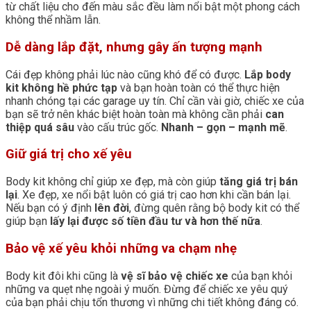
từ chất liệu cho đến màu sắc đều làm nổi bật một phong cách
không thể nhầm lẫn.
Dễ dàng lắp đặt, nhưng gây ấn tượng mạnh
Cái đẹp không phải lúc nào cũng khó để có được.
Lắp body
kit không hề phức tạp
và bạn hoàn toàn có thể thực hiện
nhanh chóng tại các garage uy tín. Chỉ cần vài giờ, chiếc xe của
bạn sẽ trở nên khác biệt hoàn toàn mà không cần phải
can
thiệp quá sâu
vào cấu trúc gốc.
Nhanh – gọn – mạnh mẽ
.
Giữ giá trị cho xế yêu
Body kit không chỉ giúp xe đẹp, mà còn giúp
tăng giá trị bán
lại
. Xe đẹp, xe nổi bật luôn có giá trị cao hơn khi cần bán lại.
Nếu bạn có ý định
lên đời
, đừng quên rằng bộ body kit có thể
giúp bạn
lấy lại được số tiền đầu tư và hơn thế nữa
.
Bảo vệ xế yêu khỏi những va chạm nhẹ
Body kit đôi khi cũng là
vệ sĩ bảo vệ chiếc xe
của bạn khỏi
những va quẹt nhẹ ngoài ý muốn. Đừng để chiếc xe yêu quý
của bạn phải chịu tổn thương vì những chi tiết không đáng có.