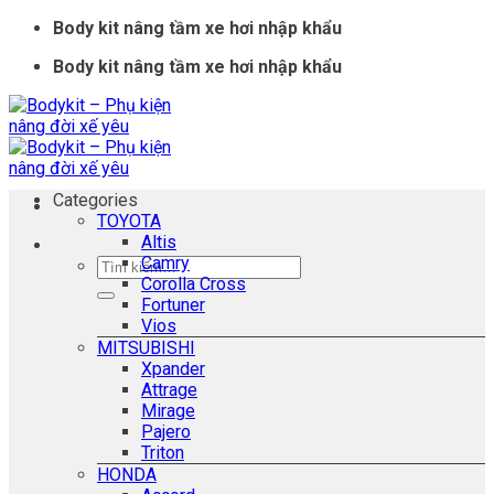
Skip
Body kit nâng tầm xe hơi nhập khẩu
to
Body kit nâng tầm xe hơi nhập khẩu
content
Categories
TOYOTA
Altis
Camry
Tìm
Corolla Cross
kiếm:
Fortuner
Vios
MITSUBISHI
Xpander
Attrage
Mirage
Pajero
Triton
HONDA