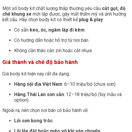
Một số body kit chất lượng thấp thường yêu cầu
cắt gọt, độ
chế khung xe
mới lắp được, gây mất thẩm mỹ và ảnh hưởng
kết cấu. Hãy chọn body kit có thiết kế
plug & play
:
Có sẵn
keo, ốc, ngàm lắp đi kèm
Có hướng dẫn hoặc hỗ trợ từ nơi bán
Không cần tháo cản zin hoặc cắt nhựa
Giá thành và chế độ bảo hành
Giá body kit hiện nay rất đa dạng:
Hàng nội địa Việt Nam
: 6–10 triệu/bộ (chưa sơn)
Hàng Thái Lan sơn sẵn
: 12–18 triệu/bộ (tùy mẫu và
option)
Ngoài ra, nên chọn nơi bán có bảo hành về:
Lỗi sơn bong tróc
Lỗi lắp đặt hoặc méo vỡ khi vận chuyển