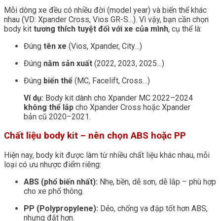
Mỗi dòng xe đều có nhiều đời (model year) và biến thể khác
nhau (VD: Xpander Cross, Vios GR-S…). Vì vậy, bạn cần chọn
body kit
tương thích tuyệt đối với xe của mình
, cụ thể là:
Đúng
tên xe
(Vios, Xpander, City…)
Đúng
năm sản xuất
(2022, 2023, 2025…)
Đúng
biến thể
(MC, Facelift, Cross…)
Ví dụ:
Body kit dành cho Xpander MC 2022–2024
không thể lắp
cho Xpander Cross hoặc Xpander
bản cũ 2020–2021.
Chất liệu body kit – nên chọn ABS hoặc PP
Hiện nay, body kit được làm từ nhiều chất liệu khác nhau, mỗi
loại có ưu nhược điểm riêng:
ABS (phổ biến nhất):
Nhẹ, bền, dễ sơn, dễ lắp – phù hợp
cho xe phổ thông.
PP (Polypropylene):
Dẻo, chống va đập tốt hơn ABS,
nhưng đắt hơn.