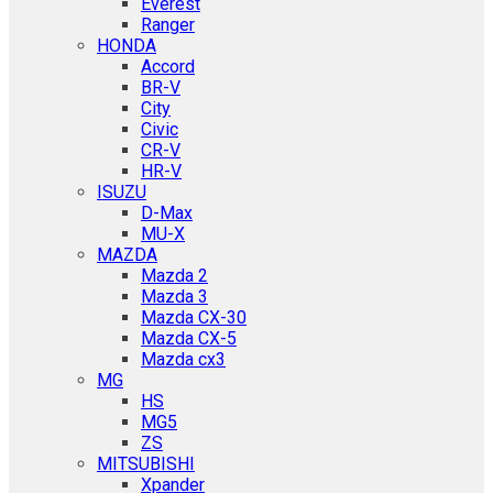
Everest
Ranger
HONDA
Accord
BR-V
City
Civic
CR-V
HR-V
ISUZU
D-Max
MU-X
MAZDA
Mazda 2
Mazda 3
Mazda CX-30
Mazda CX-5
Mazda cx3
MG
HS
MG5
ZS
MITSUBISHI
Xpander