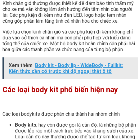
Kính chắn gió thường được thiết kế để đảm bảo tính thẩm mỹ
cho xe mà vẫn không làm ảnh hưởng đến tầm nhìn của người
lái. Các phụ kiện đi kèm như đèn LED, logo hoặc tem nhãn
cũng góp phần làm tăng tính cá nhân hóa cho chiếc xe.
Việc lựa chọn kính chắn gió và các phụ kiện đi kèm không chỉ
dựa vào sở thích cá nhân mà còn phải phù hợp với kiểu dáng
tổng thể của chiếc xe. Một bộ body kit hoàn chỉnh cần phải hài
hòa giữa các thành phần và chức năng của từng bộ phận.
Xem thêm
Body kit - Body lip - WideBody - Fullkit:
Kiến thức cần có trước khi độ ngoại thất ô tô
Các loại body kit phổ biến hiện nay
Các loại bodykits được phân chia thành hai nhóm chính
Body kits
, hay còn được gọi là cản độ, là những bộ phận
được lắp ráp một cách trực tiếp vào khung sườn của xe.
Loại cản độ này thường được chế tạo từ kim loại, không