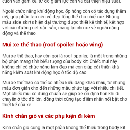
cuốn vào gầm xe, từ đó giảm lực cản và cải thiện hiệu suất.
Ngoài chức năng khí động học, ốp hông còn có tác dụng thẩm
mỹ, góp phần tạo nên vẻ đẹp tổng thể cho chiếc xe. Những
mẫu side skirts hiện đại thường được thiết kế tinh tế, kết hợp
với các đường nét sắc sảo, mang lại cho xe vẻ ngoài năng
động và thể thao.
Mui xe thể thao (roof spoiler hoặc wing)
Mui xe thể thao, hay còn gọi là roof spoiler, là một trong những
bộ phận mang tính biểu tượng của body kit. Chiếc mui này
không chỉ có chức năng làm đẹp mà còn giúp cải thiện khả
năng kiểm soát khí động học ở tốc độ cao.
Mui xe thể thao có thể có nhiều kiểu dáng khác nhau, từ những
mẫu đơn giản cho đến những mẫu phức tạp với nhiều chi tiết.
Một chiếc mui xe đúng chuẩn sẽ giúp xe ổn định hơn khi di
chuyển ở tốc độ lớn, đồng thời cũng tạo điểm nhấn nổi bật cho
thiết kế của xe.
Kính chắn gió và các phụ kiện đi kèm
Kính chắn gió cũng là một phần không thể thiếu trong body kit.