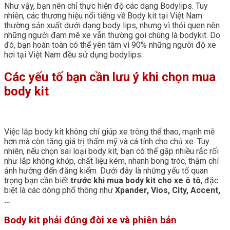
Như vậy, bạn nên chỉ thực hiện độ các dạng Bodylips. Tuy
nhiên, các thương hiệu nổi tiếng về Body kit tại Việt Nam
thường sản xuất dưới dạng body lips, nhưng vì thói quen nên
những người đam mê xe vẫn thường gọi chúng là bodykit. Do
đó, bạn hoàn toàn có thể yên tâm vì 90% những người độ xe
hơi tại Việt Nam đều sử dụng bodylips.
Các yếu tố bạn cần lưu ý khi chọn mua
body kit
Việc lắp body kit không chỉ giúp xe trông thể thao, mạnh mẽ
hơn mà còn tăng giá trị thẩm mỹ và cá tính cho chủ xe. Tuy
nhiên, nếu chọn sai loại body kit, bạn có thể gặp nhiều rắc rối
như lắp không khớp, chất liệu kém, nhanh bong tróc, thậm chí
ảnh hưởng đến đăng kiểm. Dưới đây là những yếu tố quan
trọng bạn cần biết
trước khi mua body kit cho xe ô tô
, đặc
biệt là các dòng phổ thông như
Xpander, Vios, City, Accent,
…
Body kit phải đúng đời xe và phiên bản