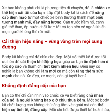
Xe bạn không phải chỉ là phương tiện di chuyển, đó là
chiếc xe
thể hiện cái tôi của bạn
. Lắp đặt body kit là cách để
nâng
cấp diện mạo
từ một chiếc xe bình thường thành
một biểu
tượng mạnh mẽ, đầy năng lượng
. Cản trước hầm hố, cánh
gió thể thao, ốp sườn chất lừ – tất cả tạo nên vẻ ngoài khiến
mọi người không thể rời mắt.
Cải thiện hiệu năng – vững vàng trên mọi cung
đường
Body kit không chỉ để nhìn cho đẹp. Một số thiết kế được tối
ưu hóa để
cải thiện khí động học
, giúp xe bạn
ổn định hơn ở
tốc độ cao
và thậm chí
tiết kiệm nhiên liệu
. Điều này có
nghĩa là bạn không chỉ
làm mới xe
mà còn
tăng thêm sức
mạnh
cho nó. Xe đẹp, xe mạnh, còn gì tuyệt hơn?
Khẳng định đẳng cấp của bạn
Bạn có thể chỉ cần nhìn vào chiếc xe và biết rằng
chủ nhân
của nó là người không bao giờ chịu thua kém
. Một bộ body
kit chất lượng cao không chỉ nâng tầm vẻ ngoài mà còn
thể
hiện sự tinh tế, đẳng cấp
. Mỗi chi tiết được thiết kế hoàn hảo,