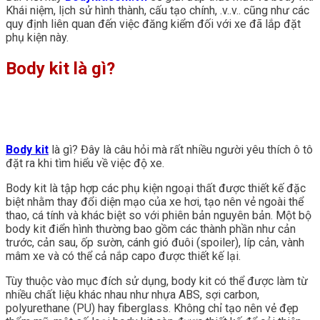
Khái niệm, lịch sử hình thành, cấu tạo chính, .v..v.. cũng như các
quy định liên quan đến việc đăng kiểm đối với xe đã lắp đặt
phụ kiện này.
Body kit là gì?
Body kit
là gì? Đây là câu hỏi mà rất nhiều người yêu thích ô tô
đặt ra khi tìm hiểu về việc độ xe.
Body kit là tập hợp các phụ kiện ngoại thất được thiết kế đặc
biệt nhằm thay đổi diện mạo của xe hơi, tạo nên vẻ ngoài thể
thao, cá tính và khác biệt so với phiên bản nguyên bản. Một bộ
body kit điển hình thường bao gồm các thành phần như cản
trước, cản sau, ốp sườn, cánh gió đuôi (spoiler), líp cản, vành
mâm xe và có thể cả nắp capo được thiết kế lại.
Tùy thuộc vào mục đích sử dụng, body kit có thể được làm từ
nhiều chất liệu khác nhau như nhựa ABS, sợi carbon,
polyurethane (PU) hay fiberglass. Không chỉ tạo nên vẻ đẹp