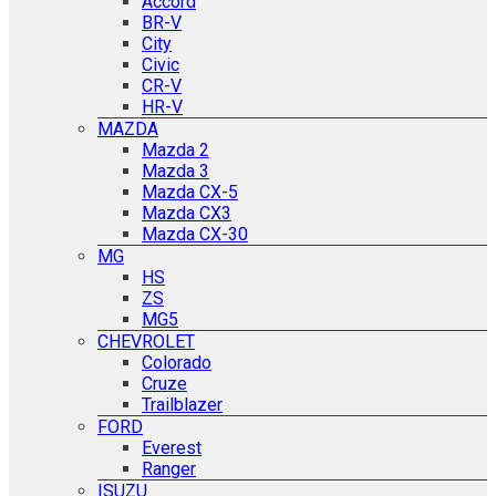
Accord
BR-V
City
Civic
CR-V
HR-V
MAZDA
Mazda 2
Mazda 3
Mazda CX-5
Mazda CX3
Mazda CX-30
MG
HS
ZS
MG5
CHEVROLET
Colorado
Cruze
Trailblazer
FORD
Everest
Ranger
ISUZU