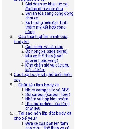
Giai đoạn sơ khai: Độ xe
đường phố và xe đua
Sự lan tỏa sang cộng đồng
chơi xe
Xu hướng hiện đại: Tính
thẩm mỹ kết hợp công
năng
Các thành phần chính của
body kit
Cản trước và cản sau
Ốp hông xe (side skirts)
Mui xe thể thao (roof
spoiler hoặc wing)
Kính chắn gió và các phụ
kiện đi kèm
Các loại body kit phổ biến hiện
nay
Chất liệu làm body kit
Nhựa composite và ABS
Sợi carbon (carbon fiber)
Nhôm và hợp kim nhôm
Ưu nhược điểm của từng
chất liệu
Tại sao nên lắp đặt body kit
cho xế yêu?
Đưa xe của bạn lên tầm
cao mới – thể thao và cá