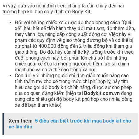
Vì vậy, dựa vào nghị định trên, chúng ta cần chú ý đến hai
trường hợp khi bạn có ý định độ Body Kit.
Đối với những chiếc xe được độ theo phong cách “Quái
xế”, hầu hết sẽ tiến hành thay đổi màu sơn, độ thêm đèn,
thay vành lốp, nâng cấp công suất động cơ. Việc này vi
phạm các quy định về giao thông đường bộ và có thể bị
xử phạt từ 400.000 đồng đến 2 triệu đồng khi tham gia
giao thông. Do đó, hãy cân nhắc kỹ lưỡng trước khi theo
đuổi phong cách này, bởi phần lớn chủ sở hữu những
chiếc quái xế đều là những người có tiềm lực tài chính
mạnh mẽ và có vị thế cao trong xã hội.
Còn đối với những người chỉ đơn giản muốn nâng cao
tính thẩm mỹ cho xe trong mức chi phí hợp lý, hãy tìm
hiểu các gói độ body kit chính hãng, được sự cho phép
của cơ quan đăng kiểm (hiện tại
Bodykit.com.vn
đang
cung cấp nhiều gói độ body kit phù hợp cho nhiều dòng
xe để bạn tham khảo).
Xem thêm
5 điều cần biết trước khi mua body kit cho
xe lần đầu