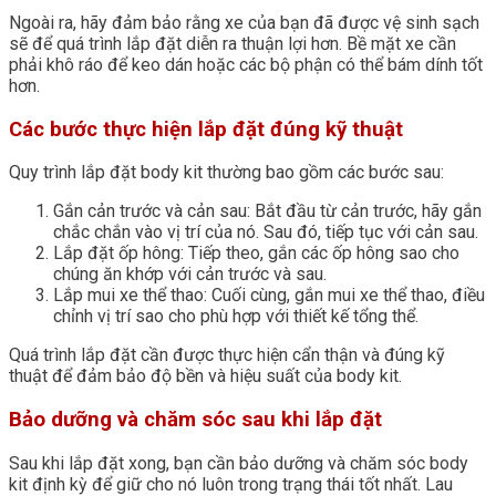
Ngoài ra, hãy đảm bảo rằng xe của bạn đã được vệ sinh sạch
sẽ để quá trình lắp đặt diễn ra thuận lợi hơn. Bề mặt xe cần
phải khô ráo để keo dán hoặc các bộ phận có thể bám dính tốt
hơn.
Các bước thực hiện lắp đặt đúng kỹ thuật
Quy trình lắp đặt body kit thường bao gồm các bước sau:
Gắn cản trước và cản sau: Bắt đầu từ cản trước, hãy gắn
chắc chắn vào vị trí của nó. Sau đó, tiếp tục với cản sau.
Lắp đặt ốp hông: Tiếp theo, gắn các ốp hông sao cho
chúng ăn khớp với cản trước và sau.
Lắp mui xe thể thao: Cuối cùng, gắn mui xe thể thao, điều
chỉnh vị trí sao cho phù hợp với thiết kế tổng thể.
Quá trình lắp đặt cần được thực hiện cẩn thận và đúng kỹ
thuật để đảm bảo độ bền và hiệu suất của body kit.
Bảo dưỡng và chăm sóc sau khi lắp đặt
Sau khi lắp đặt xong, bạn cần bảo dưỡng và chăm sóc body
kit định kỳ để giữ cho nó luôn trong trạng thái tốt nhất. Lau