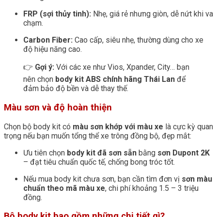
FRP (sợi thủy tinh):
Nhẹ, giá rẻ nhưng giòn, dễ nứt khi va
chạm.
Carbon Fiber:
Cao cấp, siêu nhẹ, thường dùng cho xe
độ hiệu năng cao.
👉
Gợi ý:
Với các xe như Vios, Xpander, City… bạn
nên chọn
body kit ABS chính hãng Thái Lan
để
đảm bảo độ bền và dễ thay thế.
Màu sơn và độ hoàn thiện
Chọn bộ body kit có
màu sơn khớp với màu xe
là cực kỳ quan
trọng nếu bạn muốn tổng thể xe trông đồng bộ, đẹp mắt:
Ưu tiên chọn
body kit đã sơn sẵn
bằng
sơn Dupont 2K
– đạt tiêu chuẩn quốc tế, chống bong tróc tốt.
Nếu mua body kit chưa sơn, bạn cần tìm đơn vị
sơn màu
chuẩn theo mã màu xe
, chi phí khoảng 1.5 – 3 triệu
đồng.
Bộ body kit bao gồm những chi tiết gì?