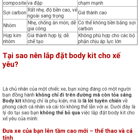
composite
va đập
chạm mạnh
Rất nhẹ, độ bền cao, vẻ
Sợi carbon
Giá thành cao
ngoài sang trọng
Nhẹ, chống ăn mòn, dễ
Có thể không bền bằng sợi
Nhôm
gia công
carbon
Hợp kim
Giá thành hợp lý, dễ
Không phù hợp cho các bộ
nhôm
chế tạo
phận chịu áp lực lớn
Tại sao nên lắp đặt body kit cho xế
yêu?
Là chủ nhân của một chiếc xe, bạn xứng đáng có một người
bạn đồng hành
không chỉ đi trên đường mà còn tỏa sáng
.
Body kit
không chỉ là phụ kiện, mà là
là lời tuyên chiến
về
phong cách cá nhân và cái tôi không thể lẫn với ai. Dưới đây là
lý do tại sao bạn
không thể bỏ qua
việc lắp đặt body kit cho
xế yêu của mình:
Đưa xe của bạn lên tầm cao mới – thể thao và cá
tính