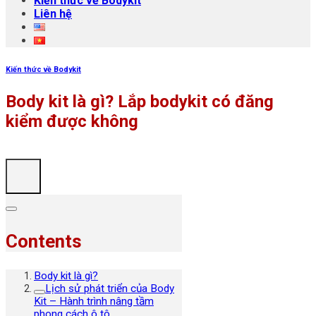
Kiến thức về Bodykit
Liên hệ
Kiến thức về Bodykit
Body kit là gì? Lắp bodykit có đăng
kiểm được không
Contents
Body kit là gì?
Lịch sử phát triển của Body
Kit – Hành trình nâng tầm
phong cách ô tô