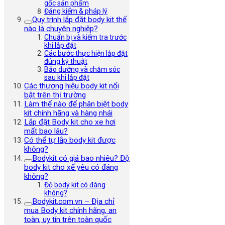
gốc sản phẩm
Đăng kiểm & pháp lý
Quy trình lắp đặt body kit thế
nào là chuyên nghiệp?
Chuẩn bị và kiểm tra trước
khi lắp đặt
Các bước thực hiện lắp đặt
đúng kỹ thuật
Bảo dưỡng và chăm sóc
sau khi lắp đặt
Các thương hiệu body kit nổi
bật trên thị trường
Làm thế nào để phân biệt body
kit chính hãng và hàng nhái
Lắp đặt Body kit cho xe hơi
mất bao lâu?
Có thể tự lắp body kit được
không?
Bodykit có giá bao nhiêu? Độ
body kit cho xế yêu có đáng
không?
Độ body kit có đáng
không?
Bodykit.com.vn – Địa chỉ
mua Body kit chính hãng, an
toàn, uy tín trên toàn quốc