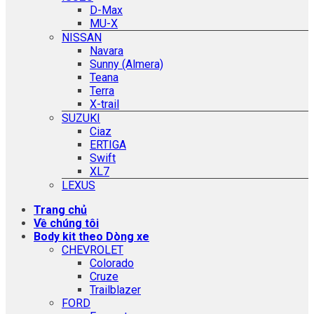
D-Max
MU-X
NISSAN
Navara
Sunny (Almera)
Teana
Terra
X-trail
SUZUKI
Ciaz
ERTIGA
Swift
XL7
LEXUS
Trang chủ
Về chúng tôi
Body kit theo Dòng xe
CHEVROLET
Colorado
Cruze
Trailblazer
FORD