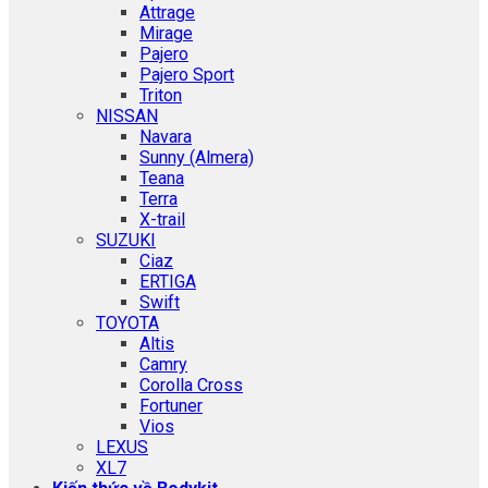
Attrage
Mirage
Pajero
Pajero Sport
Triton
NISSAN
Navara
Sunny (Almera)
Teana
Terra
X-trail
SUZUKI
Ciaz
ERTIGA
Swift
TOYOTA
Altis
Camry
Corolla Cross
Fortuner
Vios
LEXUS
XL7