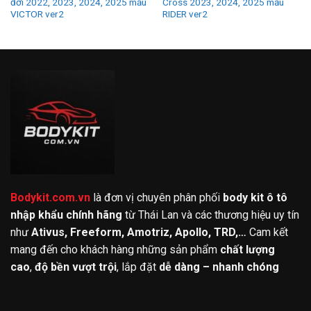
đời 2022, 2023, 2024, 2025 mẫu
Cross 2023, 2024, 2025 mẫu
VICTOR ver2
RIDER ver2
Bodykit.com.vn
là đơn vị chuyên phân phối
body kit ô tô
nhập khẩu chính hãng
từ Thái Lan và các thương hiệu uy tín
như
Ativus, Freeform, Amotriz, Apollo, TRD,…
Cam kết
mang đến cho khách hàng những sản phẩm
chất lượng
cao
,
độ bền vượt trội
, lắp đặt
dễ dàng – nhanh chóng