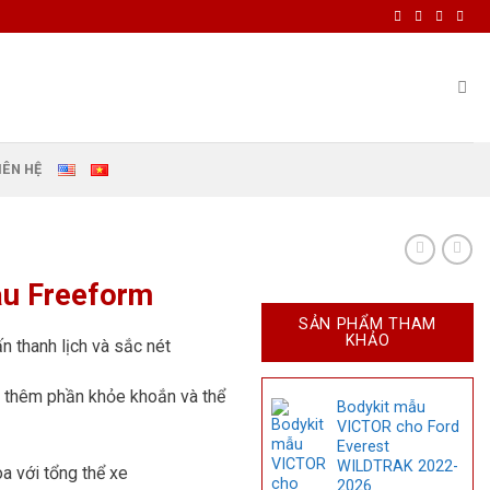
IÊN HỆ
ẫu Freeform
SẢN PHẨM THAM
KHẢO
 thanh lịch và sắc nét
 thêm phần khỏe khoắn và thể
Bodykit mẫu
VICTOR cho Ford
Everest
WILDTRAK 2022-
a với tổng thể xe
2026