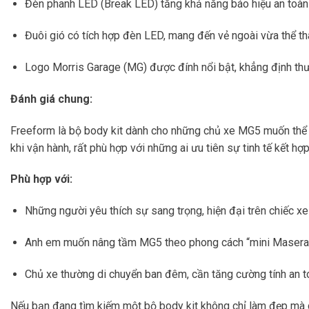
Đèn phanh LED (Break LED) tăng khả năng báo hiệu an toàn
Đuôi gió có tích hợp đèn LED, mang đến vẻ ngoài vừa thể t
Logo Morris Garage (MG) được đính nổi bật, khẳng định th
Đánh giá chung:
Freeform là bộ body kit dành cho những chủ xe MG5 muốn thể h
khi vận hành, rất phù hợp với những ai ưu tiên sự tinh tế kết hợ
Phù hợp với:
Những người yêu thích sự sang trọng, hiện đại trên chiếc x
Anh em muốn nâng tầm MG5 theo phong cách “mini Maserat
Chủ xe thường di chuyển ban đêm, cần tăng cường tính an t
Nếu bạn đang tìm kiếm một bộ body kit không chỉ làm đẹp mà cò