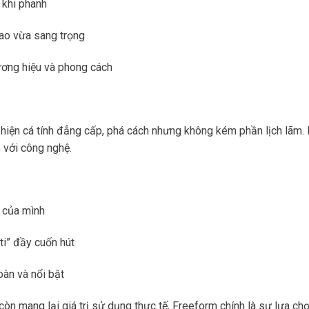
 khi phanh
hao vừa sang trọng
ương hiệu và phong cách
iện cá tính đẳng cấp, phá cách nhưng không kém phần lịch lãm. 
p với công nghệ.
e của mình
i” đầy cuốn hút
oàn và nổi bật
n mang lại giá trị sử dụng thực tế, Freeform chính là sự lựa chọ