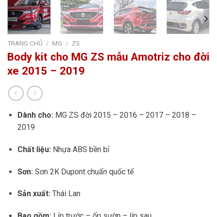
TRANG CHỦ
/
MG
/
ZS
Body kit cho MG ZS mẫu Amotriz cho đời
xe 2015 – 2019
Dành cho:
MG ZS đời 2015 – 2016 – 2017 – 2018 –
2019
Chất liệu:
Nhựa ABS bền bỉ
Sơn:
Sơn 2K Dupont chuẩn quốc tế
Sản xuất:
Thái Lan
Bao gồm:
Líp trước – ốp sườn – líp sau