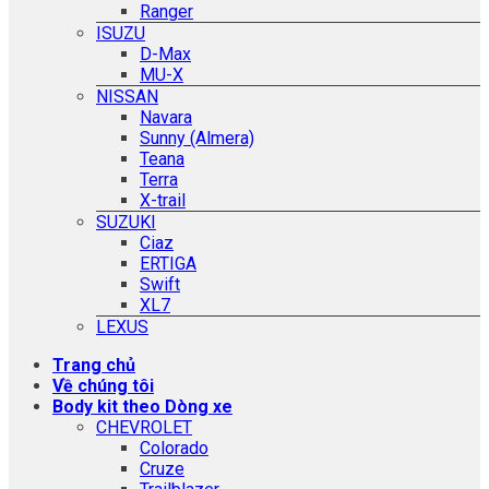
Ranger
ISUZU
D-Max
MU-X
NISSAN
Navara
Sunny (Almera)
Teana
Terra
X-trail
SUZUKI
Ciaz
ERTIGA
Swift
XL7
LEXUS
Trang chủ
Về chúng tôi
Body kit theo Dòng xe
CHEVROLET
Colorado
Cruze