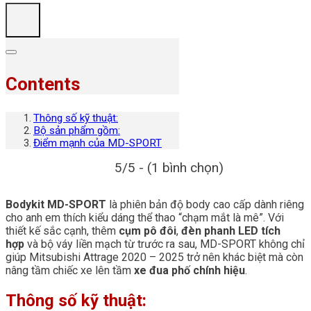
Contents
Thông số kỹ thuật:
Bộ sản phẩm gồm:
Điểm mạnh của MD-SPORT
5/5 - (1 bình chọn)
Bodykit MD-SPORT
là phiên bản độ body cao cấp dành riêng
cho anh em thích kiểu dáng thể thao “chạm mắt là mê”. Với
thiết kế sắc cạnh, thêm
cụm pô đôi
,
đèn phanh LED tích
hợp
và bộ váy liền mạch từ trước ra sau, MD-SPORT không chỉ
giúp Mitsubishi Attrage 2020 – 2025 trở nên khác biệt mà còn
nâng tầm chiếc xe lên tầm
xe đua phố chính hiệu
.
Thông số kỹ thuật: