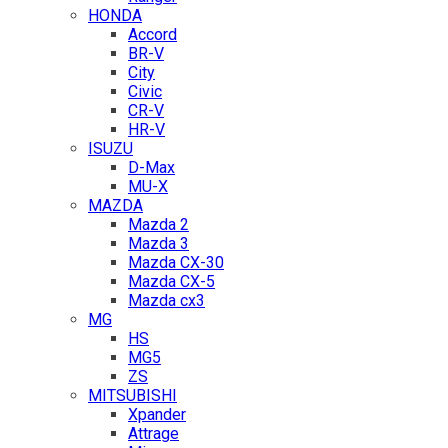
HONDA
Accord
BR-V
City
Civic
CR-V
HR-V
ISUZU
D-Max
MU-X
MAZDA
Mazda 2
Mazda 3
Mazda CX-30
Mazda CX-5
Mazda cx3
MG
HS
MG5
ZS
MITSUBISHI
Xpander
Attrage