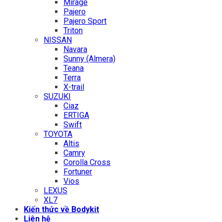
Mirage
Pajero
Pajero Sport
Triton
NISSAN
Navara
Sunny (Almera)
Teana
Terra
X-trail
SUZUKI
Ciaz
ERTIGA
Swift
TOYOTA
Altis
Camry
Corolla Cross
Fortuner
Vios
LEXUS
XL7
Kiến thức về Bodykit
Liên hệ