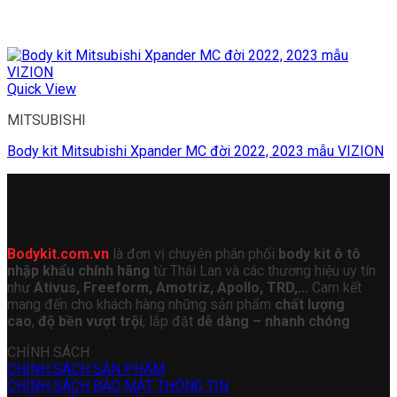
Quick View
MITSUBISHI
Body kit Mitsubishi Xpander MC đời 2022, 2023 mẫu VIZION
Bodykit.com.vn
là đơn vị chuyên phân phối
body kit ô tô
nhập khẩu chính hãng
từ Thái Lan và các thương hiệu uy tín
như
Ativus, Freeform, Amotriz, Apollo, TRD,…
Cam kết
mang đến cho khách hàng những sản phẩm
chất lượng
cao
,
độ bền vượt trội
, lắp đặt
dễ dàng – nhanh chóng
CHÍNH SÁCH
CHÍNH SÁCH SẢN PHẨM
CHÍNH SÁCH BẢO MẬT THÔNG TIN