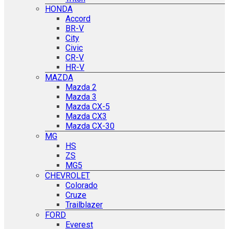
HONDA
Accord
BR-V
City
Civic
CR-V
HR-V
MAZDA
Mazda 2
Mazda 3
Mazda CX-5
Mazda CX3
Mazda CX-30
MG
HS
ZS
MG5
CHEVROLET
Colorado
Cruze
Trailblazer
FORD
Everest