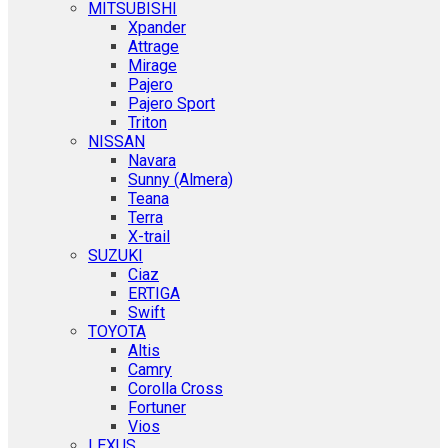
MITSUBISHI
Xpander
Attrage
Mirage
Pajero
Pajero Sport
Triton
NISSAN
Navara
Sunny (Almera)
Teana
Terra
X-trail
SUZUKI
Ciaz
ERTIGA
Swift
TOYOTA
Altis
Camry
Corolla Cross
Fortuner
Vios
LEXUS