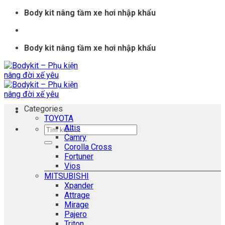
Skip
Body kit nâng tầm xe hơi nhập khẩu
to
content
Body kit nâng tầm xe hơi nhập khẩu
Categories
TOYOTA
Altis
Tìm
Camry
kiếm:
Corolla Cross
Fortuner
Vios
MITSUBISHI
Xpander
Attrage
Mirage
Pajero
Triton