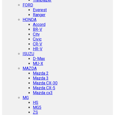
Trailblazer
FORD
Everest
Ranger
HONDA
Accord
BR-V
City
Civic
CR-V
HR-V
ISUZU
D-Max
MU-X
MAZDA
Mazda 2
Mazda 3
Mazda CX-30
Mazda CX-5
Mazda cx3
MG
HS
MG5
ZS