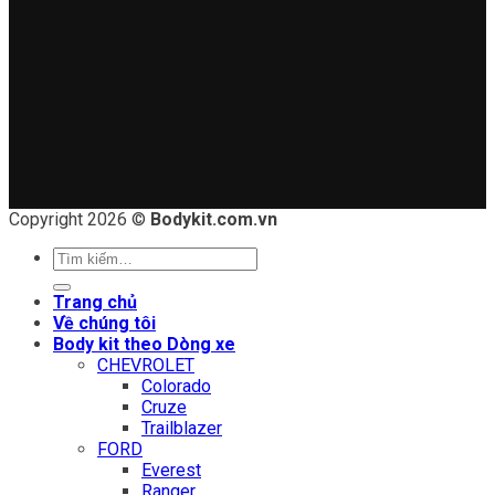
Copyright 2026 ©
Bodykit.com.vn
Tìm
kiếm:
Trang chủ
Về chúng tôi
Body kit theo Dòng xe
CHEVROLET
Colorado
Cruze
Trailblazer
FORD
Everest
Ranger