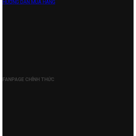
HƯỚNG DẪN MUA HÀNG
FANPAGE CHÍNH THỨC