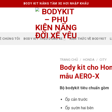
BODY KIT NÂNG TẦM XE HƠI NHẬP KHẨU
Ề CHÚNG TÔI
BODY KIT THEO DÒNG XE
KIẾN THỨC VỀ BODYKIT
L
TRANG CHỦ
/
HONDA
/
CITY
Body kit cho Ho
mẫu AERO-X
Bộ bodykit tiêu chuẩn gồm
Ốp cản trước
Ốp sườn hai bên