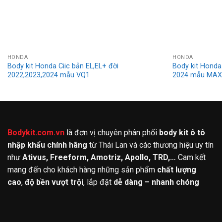
HONDA
HONDA
Body kit Honda Ciic bản EL,EL+ đời
Body kit Honda 
2022,2023,2024 mẫu VQ1
2024 mẫu MA
Bodykit.com.vn
là đơn vị chuyên phân phối
body kit ô tô
nhập khẩu chính hãng
từ Thái Lan và các thương hiệu uy tín
như
Ativus, Freeform, Amotriz, Apollo, TRD,…
Cam kết
mang đến cho khách hàng những sản phẩm
chất lượng
cao
,
độ bền vượt trội
, lắp đặt
dễ dàng – nhanh chóng